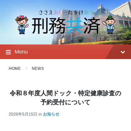
Skip
Skip
Skip
to
to
to
content
main
footer
navigation
Menu
HOME
NEWS
令和８年度人間ドック・特定健康診査の
予約受付について
2026年5月15日
in
お知らせ