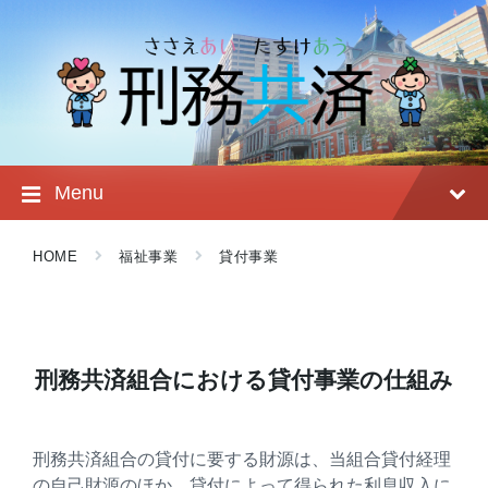
Skip
Skip
Skip
to
to
to
content
main
footer
navigation
Menu
HOME
福祉事業
貸付事業
刑務共済組合における貸付事業の仕組み
刑務共済組合の貸付に要する財源は、当組合貸付経理
の自己財源のほか、貸付によって得られた利息収入に