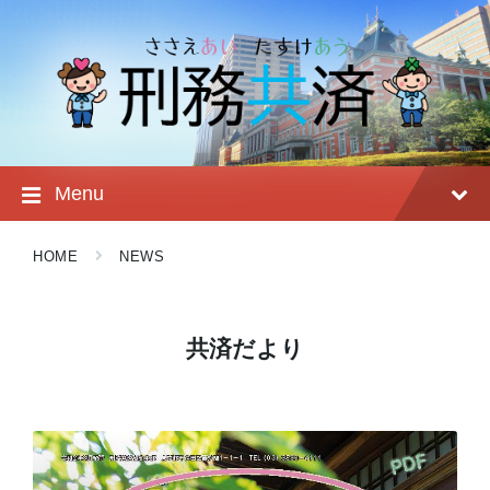
Skip
Skip
Skip
to
to
to
content
main
footer
navigation
Menu
HOME
NEWS
共済だより
Read
More