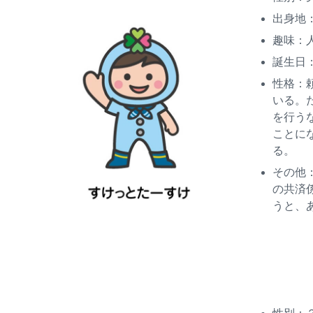
出身地
趣味：
誕生日
性格：
いる。
を行う
ことに
る。
その他
の共済
うと、