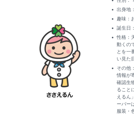
性別：
出身地
趣味：
誕生日
性格：
動くの
とを一
い見た
その他
情報が
確認生
ること
えるん
ーバー
服装・