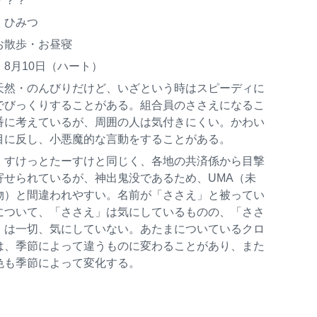
？？？
：ひみつ
お散歩・お昼寝
：8月10日（ハート）
天然・のんびりだけど、いざという時はスピーディに
でびっくりすることがある。組合員のささえになるこ
番に考えているが、周囲の人は気付きにくい。かわい
目に反し、小悪魔的な言動をすることがある。
：すけっとたーすけと同じく、各地の共済係から目撃
寄せられているが、神出鬼没であるため、UMA（未
物）と間違われやすい。名前が「ささえ」と被ってい
について、「ささえ」は気にしているものの、「ささ
」は一切、気にしていない。あたまについているクロ
は、季節によって違うものに変わることがあり、また
色も季節によって変化する。