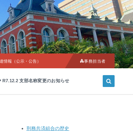
Choose
language:
達情報（公示・公告）
事務担当者
R7.12.2 支部名称変更のお知らせ
刑務共済組合の歴史