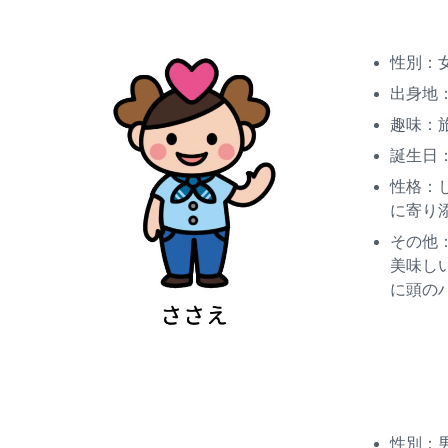
性別：
出身地
趣味：
誕生日
性格：
に寄り
その他
美味し
に頭の
性別：