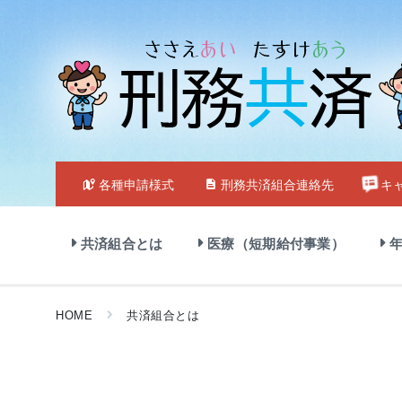
Skip
Skip
Skip
to
to
to
content
main
footer
navigation
各種申請様式
刑務共済組合連絡先
キ
共済組合とは
医療（短期給付事業）
年
HOME
共済組合とは