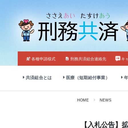
Skip
Skip
Skip
to
to
to
content
main
footer
navigation
各種申請様式
刑務共済組合連絡先
キ
共済組合とは
医療（短期給付事業）
年
HOME
NEWS
【入札公告】