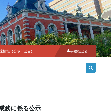
Choose
language:
達情報（公示・公告）
事務担当者
業務に係る公示